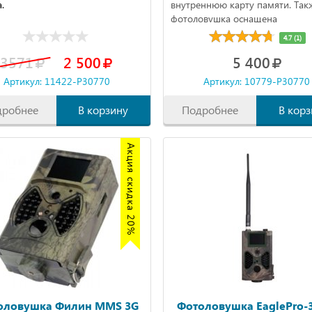
.
внутреннюю карту памяти. Так
фотоловушка оснащена
инфракрасными светодиодами,
4.7 (1)
которые подсвечивают объект
3571
2 500
5 400
в ночное время суток.
Артикул: 11422-P30770
Артикул: 10779-P30770
дробнее
В корзину
Подробнее
В корз
Акция скидка 20%
оловушка Филин MMS 3G
Фотоловушка EaglePro-