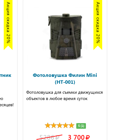
Акция скидка 20%
Акция скидка 20%
тник
Фотоловушка Филин Mini
(HT-001)
Фотоловушка для съемки движущихся
ео
объектов в любое время суток
есяцев!
5 (1)
5286
3 700