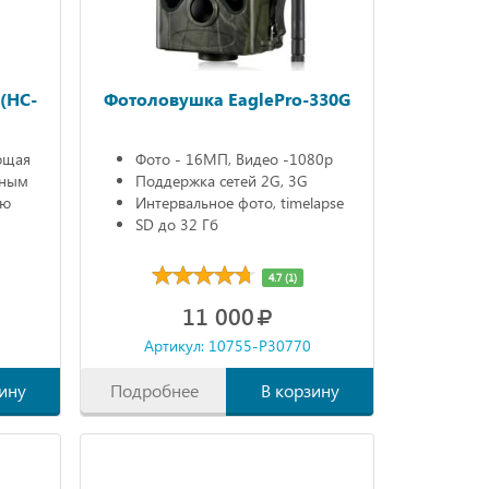
(HC-
Фотоловушка EaglePro-330G
ющая
Фото - 16МП, Видео -1080р
нным
Поддержка сетей 2G, 3G
ью
Интервальное фото, timelapse
SD до 32 Гб
торе,
4.7 (1)
.
11 000
Артикул: 10755-P30770
ину
Подробнее
В корзину