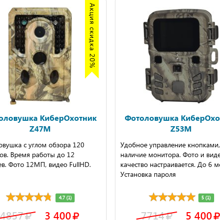
Акция скидка 20%
оловушка КиберОхотник
Фотоловушка КиберОхо
Z47M
Z53M
овушка с углом обзора 120
Удобное управление кнопками,
ов. Время работы до 12
наличие монитора. Фото и вид
в. Фото 12МП, видео FullHD.
качество настраивается. До 6 м
Установка пароля
4.7 (1)
5 (1)
4857
3 400
7714
5 400