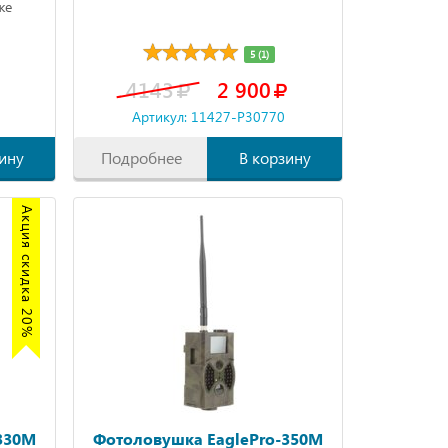
же
5 (1)
 съемки
4143
2 900
Артикул: 11427-P30770
ину
Подробнее
В корзину
Акция скидка 20%
330M
Фотоловушка EaglePro-350M