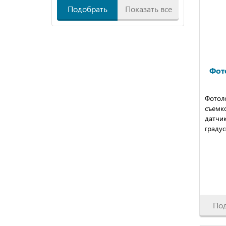
Подобрать
Показать все
Фот
Фотол
съемко
датчик
градус
По