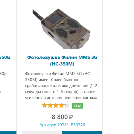
550G
Фотоловушка Филин MMS 3G
(HC-350M)
080р
Фотоловушка Филин MMS 3G (HC-
350M) имеет более быстрое
срабатывание датчика движения (1-2
в
секунды вместо 4-5 секунд), а также
усиленную антенну передачи сигнала
длиной 21 см. Отправленное
4.3 (2)
фотоловушкой фото Вы получите в
8 800
течение 1 минуты, а
влагозащищенный корпус позволит
Артикул: 10781-P30770
оставлять камеру на длительное
время без смены источника питания