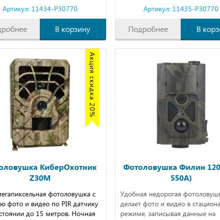
Артикул: 11434-P30770
Артикул: 11435-P30770
дробнее
В корзину
Подробнее
В корз
Акция скидка 20%
оловушка КиберОхотник
Фотоловушка Филин 120
Z30M
550A)
мегапиксельная фотоловушка с
Удобная недорогая фотоловуш
ю фото и видео по PIR датчику
делает фото и видео в стацио
стоянии до 15 метров. Ночная
режиме, записывая данные на