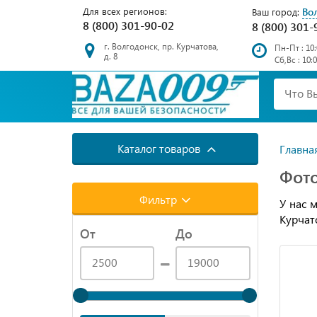
Для всех регионов:
Во
Ваш город:
8 (800) 301-90-02
8 (800) 301-
г. Волгодонск, пр. Курчатова,
Пн-Пт : 10:
д. 8
Сб,Вс : 10:
Каталог товаров
Главна
Фото
Фильтр
У нас 
Курчато
От
До