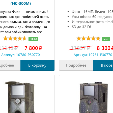
(HC-300M)
овушка Филин - незаменимый
Фото - 16МП, Видео -10
ник, как для любителей охоты
Угол обзора 60 градусов
вного отдыха, так и владельцев
Интервальное фото, time
ых домов и дач. Фотоловушка
SD до 32 Гб
ет вам зафиксировать все
вижения в интересующем вас
4.6 (2)
5 (1)
е.
11143
7 800
11857
8 300
Артикул: 10780-P30770
Артикул: 10761-P30770
дробнее
В корзину
Подробнее
В корз