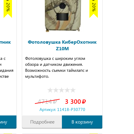
тник
Фотоловушка КиберОхотник
Z10M
а с
Фотоловушка с широким углом
и
обзора и датчиком движения.
идания
Возможность съемки таймлапс и
естве
мультифото.
4714
3 300
Артикул: 11418-P30770
ину
Подробнее
В корзину