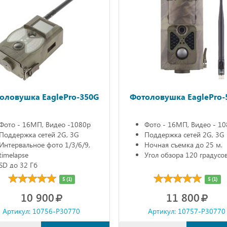
оловушка EaglePro-350G
Фотоловушка EaglePro-
Фото - 16МП, Видео -1080р
Фото - 16МП, Видео - 1
Поддержка сетей 2G, 3G
Поддержка сетей 2G, 3G
Интервальное фото 1/3/6/9,
Ночная съемка до 25 м.
timelapse
Угол обзора 120 градусо
SD до 32 Гб
ЖК дисплей
5 (1)
5 (1)
10 900
11 800
Артикул: 10756-P30770
Артикул: 10757-P30770