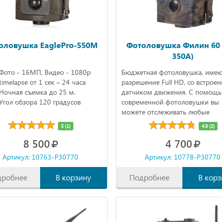
оловушка EaglePro-550M
Фотоловушка Филин 60 
350A)
Фото - 16МП, Видео - 1080р
Бюджетная фотоловушка, име
timelapse от 1 сек – 24 часа
разрешение Full HD, со встрое
Ночная съемка до 25 м.
датчиком движения. С помощ
Угол обзора 120 градусов
современной фотоловушки вы
можете отслеживать любые
перемещения в выбранном сек
5 (1)
4.8 (2)
совершать фото и видеосъемку
8 500
4 700
Артикул: 10763-P30770
Артикул: 10778-P30770
дробнее
В корзину
Подробнее
В корз