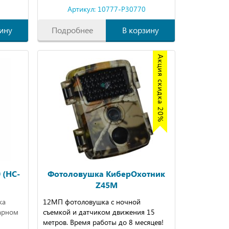
Артикул: 10777-P30770
ину
Подробнее
В корзину
Акция скидка 20%
 (HC-
Фотоловушка КиберОхотник
Z45M
ка
12МП фотоловушка с ночной
нарном
съемкой и датчиком движения 15
метров. Время работы до 8 месяцев!