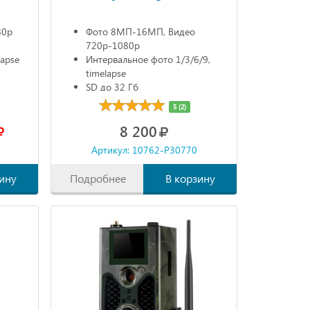
80р
Фото 8МП-16МП, Видео
720р-1080р
lapse
Интервальное фото 1/3/6/9,
timelapse
SD до 32 Гб
ЖК дисплей
5 (2)
8 200
Артикул: 10762-P30770
ину
Подробнее
В корзину