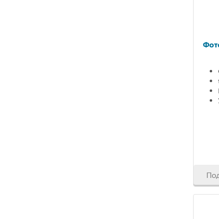
Фот
По