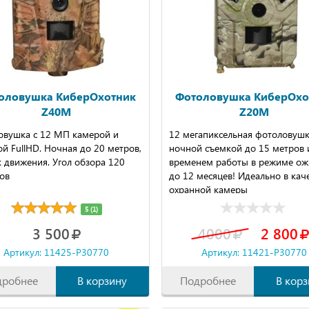
оловушка КиберОхотник
Фотоловушка КиберОхо
Z40M
Z20M
овушка с 12 МП камерой и
12 мегапиксельная фотоловушк
й FullHD. Ночная до 20 метров,
ночной съемкой до 15 метров 
 движения. Угол обзора 120
временем работы в режиме ож
ов
до 12 месяцев! Идеально в кач
охранной камеры
5 (1)
3 500
4000
2 800
Артикул: 11425-P30770
Артикул: 11421-P30770
дробнее
В корзину
Подробнее
В корз